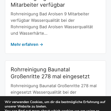
Mitarbeiter verfügbar
Rohrreinigung Bad Arolsen 9 Mitarbeiter
verfügbar Wasserqualität bei der
Rohrreinigung Bad Arolsen Wasserqualität
und Wasserhärte…
Mehr erfahren →
Rohrreinigung Baunatal
Großenritte 278 mal eingesetzt
Rohrreinigung Baunatal Großenritte 278 mal
eingesetzt Wasserqualität bei der
Rohrreinigung Baunatal Großenritte
Wir verwenden Cookies, um dir die bestmögliche Erfahrung auf
Wasserqualität und Kanalisation…
unserer Website zu bieten.
You can find out more about which cookies we are using or