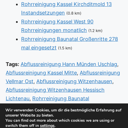
Rohrreinigung Kassel Kirchditmold 13
Instandsetzungen
(0.8 km)
Rohrreinigung Kassel West 90
Rohrreinigungen monatlich
(1.2 km)
Rohrreinigung Baunatal Großenritte 278
mal eingesetzt
(1.5 km)
Tags:
Abflussreinigung Hann Münden Uschlag
,
Abflussreinigung Kassel Mitte
,
Abflussreinigung
Vellmar Ost
,
Abflussreinigung Witzenhausen
,
Abflussreinigung Witzenhausen Hessisch
Lichtenau
,
Rohrreinigung Baunatal
Schwalmstadt
,
Rohrreinigung Eschwege
Wir verwenden Cookies, um dir die bestmögliche Erfahrung auf
unserer Website zu bieten.
Witzenhausen
,
Sanitär Notdienst Hofgeismar
You can find out more about which cookies we are using or
Bergshausen
,
Sanitär Warburg
,
Sanitär
switch them off in
settings
.