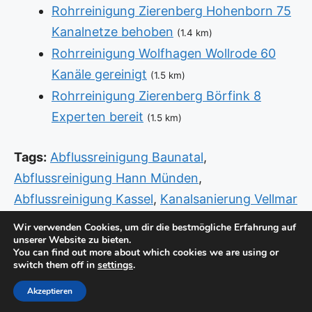
Rohrreinigung Zierenberg Hohenborn 75
Kanalnetze behoben
(1.4 km)
Rohrreinigung Wolfhagen Wollrode 60
Kanäle gereinigt
(1.5 km)
Rohrreinigung Zierenberg Börfink 8
Experten bereit
(1.5 km)
Tags:
Abflussreinigung Baunatal
,
Abflussreinigung Hann Münden
,
Abflussreinigung Kassel
,
Kanalsanierung Vellmar
West
,
Rohrreinigung Kassel Mitte
,
Wir verwenden Cookies, um dir die bestmögliche Erfahrung auf
unserer Website zu bieten.
Rohrreinigung Kassel Oberzwehren
,
Sanitär
You can find out more about which cookies we are using or
Baunatal Kassel
,
Sanitär Kassel Dönche
,
Sanitär
switch them off in
settings
.
Warburg
Akzeptieren
© Copyright 2026 -
Standorte
-
Impressum / Datenschutz