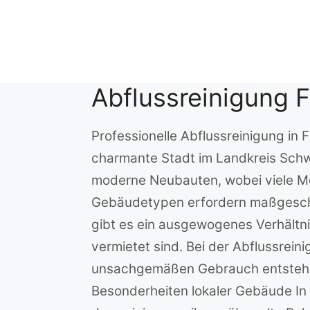
Zum
Inhalt
springen
Abflussreinigung Fr
Professionelle Abflussreinigung in F
charmante Stadt im Landkreis Schwa
moderne Neubauten, wobei viele Meh
Gebäudetypen erfordern maßgeschne
gibt es ein ausgewogenes Verhält
vermietet sind. Bei der Abflussreini
unsachgemäßen Gebrauch entstehen, 
Besonderheiten lokaler Gebäude In 