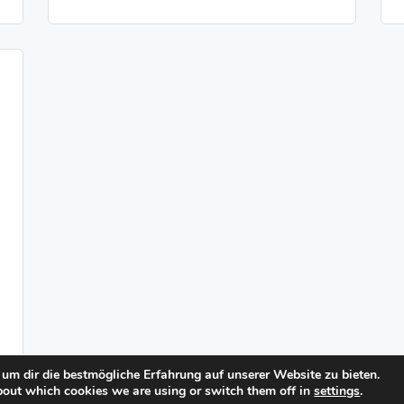
um dir die bestmögliche Erfahrung auf unserer Website zu bieten.
bout which cookies we are using or switch them off in
settings
.
© Copyright 2026 -
Standorte
-
Impressum / Datenschutz