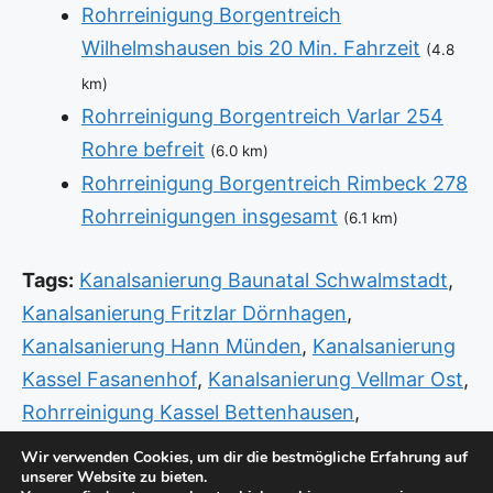
Rohrreinigung Borgentreich
Wilhelmshausen bis 20 Min. Fahrzeit
(4.8
km)
Rohrreinigung Borgentreich Varlar 254
Rohre befreit
(6.0 km)
Rohrreinigung Borgentreich Rimbeck 278
Rohrreinigungen insgesamt
(6.1 km)
Tags:
Kanalsanierung Baunatal Schwalmstadt
,
Kanalsanierung Fritzlar Dörnhagen
,
Kanalsanierung Hann Münden
,
Kanalsanierung
Kassel Fasanenhof
,
Kanalsanierung Vellmar Ost
,
Rohrreinigung Kassel Bettenhausen
,
Rohrreinigung Kassel Dönche
,
Rohrreinigung
Wir verwenden Cookies, um dir die bestmögliche Erfahrung auf
unserer Website zu bieten.
Kassel Oberzwehren
,
Sanitär Notdienst Hann