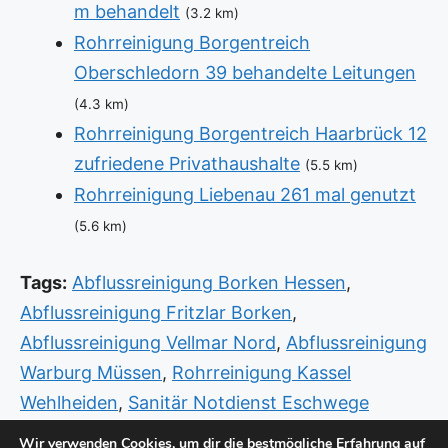
m behandelt
(3.2 km)
Rohrreinigung Borgentreich
Oberschledorn 39 behandelte Leitungen
(4.3 km)
Rohrreinigung Borgentreich Haarbrück 12
zufriedene Privathaushalte
(5.5 km)
Rohrreinigung Liebenau 261 mal genutzt
(5.6 km)
Tags:
Abflussreinigung Borken Hessen
,
Abflussreinigung Fritzlar Borken
,
Abflussreinigung Vellmar Nord
,
Abflussreinigung
Warburg Müssen
,
Rohrreinigung Kassel
Wehlheiden
,
Sanitär Notdienst Eschwege
Beverungen
,
Sanitär Notdienst Fritzlar
Wir verwenden Cookies, um dir die bestmögliche Erfahrung auf