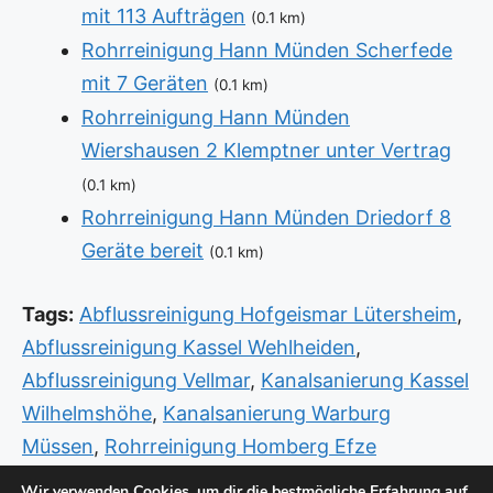
mit 113 Aufträgen
(0.1 km)
Rohrreinigung Hann Münden Scherfede
mit 7 Geräten
(0.1 km)
Rohrreinigung Hann Münden
Wiershausen 2 Klemptner unter Vertrag
(0.1 km)
Rohrreinigung Hann Münden Driedorf 8
Geräte bereit
(0.1 km)
Tags:
Abflussreinigung Hofgeismar Lütersheim
,
Abflussreinigung Kassel Wehlheiden
,
Abflussreinigung Vellmar
,
Kanalsanierung Kassel
Wilhelmshöhe
,
Kanalsanierung Warburg
Müssen
,
Rohrreinigung Homberg Efze
Obervorschütz
,
Sanitär Kassel Oberzwehren
,
Wir verwenden Cookies, um dir die bestmögliche Erfahrung auf