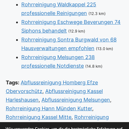
Rohrreinigung Waldkappel 225
professionelle Reinigungen
(12.3 km)
Rohrreinigung Eschwege Beverungen 74
Siphons behandelt
(12.9 km)
Rohrreinigung Sontra Burgwald von 68
Hausverwaltungen empfohlen
(13.0 km)
Rohrreinigung Melsungen 238
professionelle Notdienste
(14.8 km)
Tags:
Abflussreinigung Homberg Efze
Obervorschütz
,
Abflussreinigung Kassel
Harleshausen
,
Abflussreinigung Melsungen
,
Rohrreinigung Hann Münden Kutter
,
Rohrreinigung Kassel Mitte
,
Rohrreinigung
Vellmar Nord
,
Rohrreinigung Witzenhausen
Wir verwenden Cookies, um dir die bestmögliche Erfahrung auf