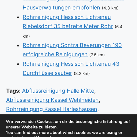
Hausverwaltungen empfohlen
(4.3 km)
Rohrreinigung Hessisch Lichtenau
Riebelsdorf 35 befreite Meter Rohr
(6.4
km)
Rohrreinigung Sontra Beverungen 190
erfolgreiche Reinigungen
(7.6 km)
Rohrreinigung Hessisch Lichtenau 43
Durchflüsse sauber
(8.2 km)
Tags:
Abflussreinigung Halle Mitte
,
Abflussreinigung Kassel Wehlheiden
,
Rohrreinigung Kassel Harleshausen
,
Rohrreinigung Vellmar West
,
Sanitär Fritzlar
Wir verwenden Cookies, um dir die bestmögliche Erfahrung auf
unserer Website zu bieten.
Dörnhagen
,
Sanitär Hofgeismar Lütersheim
,
You can find out more about which cookies we are using or
Sanitär Kassel
,
Sanitär Notdienst Bad Arolsen
,