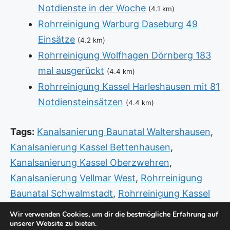
Notdienste in der Woche
(4.1 km)
Rohrreinigung Warburg Daseburg 49
Einsätze
(4.2 km)
Rohrreinigung Wolfhagen Dörnberg 183
mal ausgerückt
(4.4 km)
Rohrreinigung Kassel Harleshausen mit 81
Notdiensteinsätzen
(4.4 km)
Tags:
Kanalsanierung Baunatal Waltershausen
,
Kanalsanierung Kassel Bettenhausen
,
Kanalsanierung Kassel Oberzwehren
,
Kanalsanierung Vellmar West
,
Rohrreinigung
Baunatal Schwalmstadt
,
Rohrreinigung Kassel
Mitte
,
Rohrreinigung Kassel Unterneustadt
,
Wir verwenden Cookies, um dir die bestmögliche Erfahrung auf
unserer Website zu bieten.
Rohrreinigung Witzenhausen Hessisch