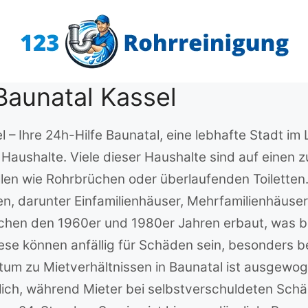
Baunatal Kassel
l – Ihre 24h-Hilfe Baunatal, eine lebhafte Stadt i
aushalte. Viele dieser Haushalte sind auf einen z
len wie Rohrbrüchen oder überlaufenden Toiletten.
n, darunter Einfamilienhäuser, Mehrfamilienhäuse
en den 1960er und 1980er Jahren erbaut, was bed
iese können anfällig für Schäden sein, besonders b
tum zu Mietverhältnissen in Baunatal ist ausgewoge
ich, während Mieter bei selbstverschuldeten Sc