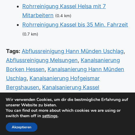
Rohrreinigung Kassel Helsa mit 7
Mitarbeitern
(0.4 km)
Rohrreinigung Kassel bis 35 Min. Fahrzeit
(0.7 km)
Tags:
Abflussreinigung Hann Münden Uschlag
,
Abflussreinigung Melsungen
,
Kanalsanierung
Borken Hessen
,
Kanalsanierung Hann Münden
Uschlag
,
Kanalsanierung Hofgeismar
Bergshausen
,
Kanalsanierung Kassel
Unterneustadt
,
Rohrreinigung Kassel West
,
Wir verwenden Cookies, um dir die bestmögliche Erfahrung auf
unserer Website zu bieten.
Sanitär Hann Münden Uschlag
,
Sanitär
You can find out more about which cookies we are using or
Notdienst Baunatal Kassel
,
Sanitär Notdienst
switch them off in
settings
.
Fritzlar Borken
Akzeptieren
© Copyright 2026 -
Standorte
-
Impressum / Datenschutz