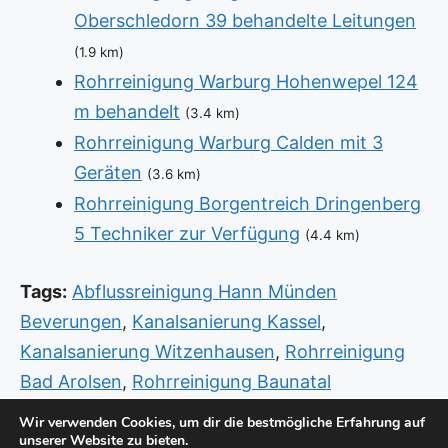
Oberschledorn 39 behandelte Leitungen
(1.9 km)
Rohrreinigung Warburg Hohenwepel 124
m behandelt
(3.4 km)
Rohrreinigung Warburg Calden mit 3
Geräten
(3.6 km)
Rohrreinigung Borgentreich Dringenberg
5 Techniker zur Verfügung
(4.4 km)
Tags:
Abflussreinigung Hann Münden
Beverungen
,
Kanalsanierung Kassel
,
Kanalsanierung Witzenhausen
,
Rohrreinigung
Bad Arolsen
,
Rohrreinigung Baunatal
Waltershausen
,
Sanitär Bad Arolsen
,
Sanitär
Wir verwenden Cookies, um dir die bestmögliche Erfahrung auf
unserer Website zu bieten.
Baunatal Kassel
,
Sanitär Eschwege