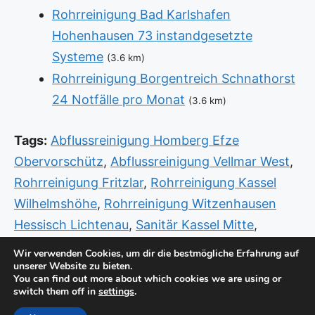
Rohrreinigung Bad Karlshafen
Hohenhausen 73 instandgesetzte
Systeme
(3.6 km)
Rohrreinigung Borgentreich Schnathorst
24 Notfälle pro Monat
(3.6 km)
Tags:
Abflussreinigung Homberg Efze
Obervorschütz
,
Abflussreinigung Vellmar West
,
Rohrreinigung Fritzlar
,
Rohrreinigung Kassel
Wilhelmshöhe
,
Rohrreinigung Witzenhausen
Hessisch Lichtenau
,
Sanitär Kassel Mitte
,
Sanitär Kassel Nord
,
Sanitär Notdienst Hann
Wir verwenden Cookies, um dir die bestmögliche Erfahrung auf
unserer Website zu bieten.
Münden Kutter
,
Sanitär Notdienst Hofgeismar
You can find out more about which cookies we are using or
Lütersheim
,
Sanitär Notdienst Homberg Efze
switch them off in
settings
.
Rudolphshausen