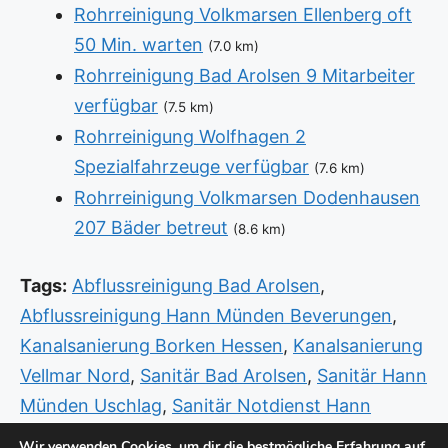
Rohrreinigung Volkmarsen Ellenberg oft
50 Min. warten
(7.0 km)
Rohrreinigung Bad Arolsen 9 Mitarbeiter
verfügbar
(7.5 km)
Rohrreinigung Wolfhagen 2
Spezialfahrzeuge verfügbar
(7.6 km)
Rohrreinigung Volkmarsen Dodenhausen
207 Bäder betreut
(8.6 km)
Tags:
Abflussreinigung Bad Arolsen
,
Abflussreinigung Hann Münden Beverungen
,
Kanalsanierung Borken Hessen
,
Kanalsanierung
Vellmar Nord
,
Sanitär Bad Arolsen
,
Sanitär Hann
Münden Uschlag
,
Sanitär Notdienst Hann
Münden Kutter
,
Sanitär Notdienst Hofgeismar
Wir verwenden Cookies, um dir die bestmögliche Erfahrung auf