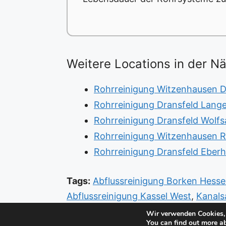
Weitere Locations in der N
Rohrreinigung Witzenhausen D
Rohrreinigung Dransfeld Lang
Rohrreinigung Dransfeld Wolfs
Rohrreinigung Witzenhausen R
Rohrreinigung Dransfeld Eber
Tags:
Abflussreinigung Borken Hess
Abflussreinigung Kassel West
,
Kanals
Kassel West
,
Sanitär Vellmar Nord
,
Sa
Wir verwenden Cookies, 
You can find out more a