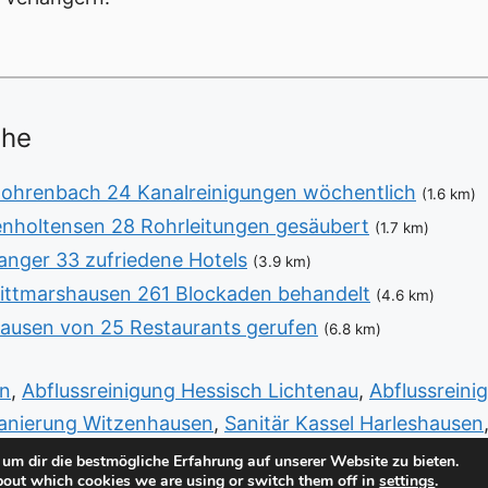
ähe
ohrenbach 24 Kanalreinigungen wöchentlich
(1.6 km)
enholtensen 28 Rohrleitungen gesäubert
(1.7 km)
anger 33 zufriedene Hotels
(3.9 km)
ittmarshausen 261 Blockaden behandelt
(4.6 km)
hausen von 25 Restaurants gerufen
(6.8 km)
en
,
Abflussreinigung Hessisch Lichtenau
,
Abflussrein
anierung Witzenhausen
,
Sanitär Kassel Harleshausen
nitär Vellmar West
um dir die bestmögliche Erfahrung auf unserer Website zu bieten.
bout which cookies we are using or switch them off in
settings
.