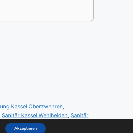
igung Kassel Oberzwehren
,
,
Sanitär Kassel Wehlheiden
,
Sanitär
Akzeptieren