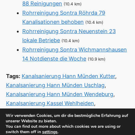
88 Reinigungen
(10.4 km)
Rohrreinigung Sontra Röhrda 79
Kanalisationen behoben
(10.4 km)
Rohrreinigung Sontra Neuenstein 23
lokale Betriebe
(10.4 km)
Rohrreinigung Sontra Wichmannshausen
14 Notdienste die Woche
(10.9 km)
Tags:
Kanalsanierung Hann Münden Kutter
,
Kanalsanierung Hann Münden Uschlag
,
Kanalsanierung Hann Münden Wendeburg
,
Kanalsanierung Kassel Wehlheiden
,
Kanalsanierung Melsungen
,
Rohrreinigung
Wir verwenden Cookies, um dir die bestmögliche Erfahrung auf
unserer Website zu bieten.
Warburg
,
Sanitär Halle Mitte
,
Sanitär Notdienst
You can find out more about which cookies we are using or
Kassel Wehlheiden
,
Sanitär Notdienst Kassel
switch them off in
settings
.