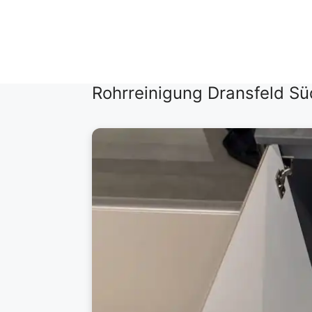
Zum
Inhalt
springen
Rohrreinigung Dransfeld S