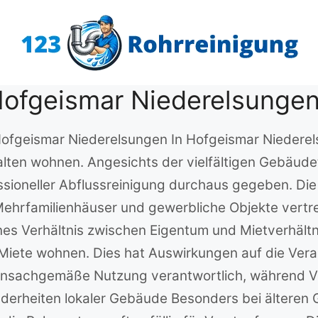
Hofgeismar Niederelsunge
 Hofgeismar Niederelsungen In Hofgeismar Niedere
alten wohnen. Angesichts der vielfältigen Gebäude
ssioneller Abflussreinigung durchaus gegeben. Di
Mehrfamilienhäuser und gewerbliche Objekte vertre
es Verhältnis zwischen Eigentum und Mietverhält
iete wohnen. Dies hat Auswirkungen auf die Veran
 unsachgemäße Nutzung verantwortlich, während Ve
derheiten lokaler Gebäude Besonders bei älteren 