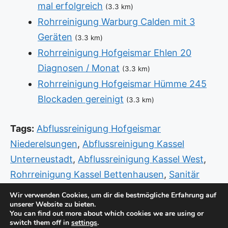
mal erfolgreich
(3.3 km)
Rohrreinigung Warburg Calden mit 3
Geräten
(3.3 km)
Rohrreinigung Hofgeismar Ehlen 20
Diagnosen / Monat
(3.3 km)
Rohrreinigung Hofgeismar Hümme 245
Blockaden gereinigt
(3.3 km)
Tags:
Abflussreinigung Hofgeismar
Niederelsungen
,
Abflussreinigung Kassel
Unterneustadt
,
Abflussreinigung Kassel West
,
Rohrreinigung Kassel Bettenhausen
,
Sanitär
Eschwege Witzenhausen
,
Sanitär Kassel
Wir verwenden Cookies, um dir die bestmögliche Erfahrung auf
unserer Website zu bieten.
Unterneustadt
,
Sanitär Notdienst Hann Münden
You can find out more about which cookies we are using or
Beverungen
,
Sanitär Notdienst Kassel Nord
,
switch them off in
settings
.