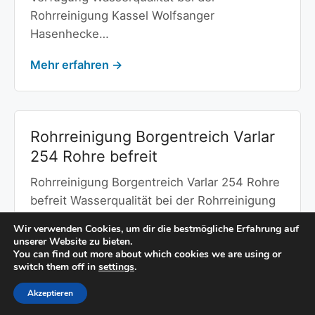
Rohrreinigung Kassel Wolfsanger
Hasenhecke…
Mehr erfahren →
Rohrreinigung Borgentreich Varlar
254 Rohre befreit
Rohrreinigung Borgentreich Varlar 254 Rohre
befreit Wasserqualität bei der Rohrreinigung
Borgentreich Varlar Wasserqualität und
Wir verwenden Cookies, um dir die bestmögliche Erfahrung auf
Kanalisation…
unserer Website zu bieten.
You can find out more about which cookies we are using or
switch them off in
settings
.
Mehr erfahren →
Akzeptieren
© Copyright 2026 -
Standorte
-
Impressum / Datenschutz