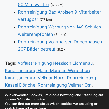
50 Min. warten
(6.8 km)
Rohrreinigung Bad Arolsen 9 Mitarbeiter
verfügbar
(7.7 km)
Rohrreinigung Warburg von 149 Schulen
weiterempfohlen
(8.1 km)
Rohrreinigung Volkmarsen Dodenhausen
207 Bäder betreut
(8.2 km)
Tags:
Abflussreinigung Hessisch Lichtenau
,
Kanalsanierung Hann Münden Wendeburg
,
Kanalsanierung Vellmar Nord
,
Rohrreinigung
Kassel Dönche
,
Rohrreinigung Vellmar Ost
,
Sanitär Notdienst Hann Münden
,
Sanitär
Wir verwenden Cookies, um dir die bestmögliche Erfahrung auf
unserer Website zu bieten.
Notdienst Kassel Unterneustadt
,
Sanitär
You can find out more about which cookies we are using or
Notdienst Rotenburg Bebra
,
Sanitär Vellmar
switch them off in
settings
.