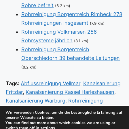
Rohre befreit
(6.2 km)
Rohrreinigung Borgentreich Rimbeck 278
Rohrreinigungen insgesamt
(7.9 km)
Rohrreinigung Volkmarsen 256
Rohrsysteme jährlich
(8.1 km)
Rohrreinigung Borgentreich
Oberschledorn 39 behandelte Leitungen
(8.2 km)
Tags:
Abflussreinigung Vellmar
,
Kanalsanierung
Fritzlar
,
Kanalsanierung Kassel Harleshausen
,
Kanalsanierung Warburg
,
Rohrreinigung
Eschwege Beverungen
,
Rohrreinigung Vellmar
Wir verwenden Cookies, um dir die bestmögliche Erfahrung auf
unserer Website zu bieten.
Nord
,
Sanitär Notdienst Hann Münden Kutter
,
You can find out more about which cookies we are using or
Sanitär Notdienst Kassel Süd
,
Sanitär Notdienst
switch them off in
settings
.