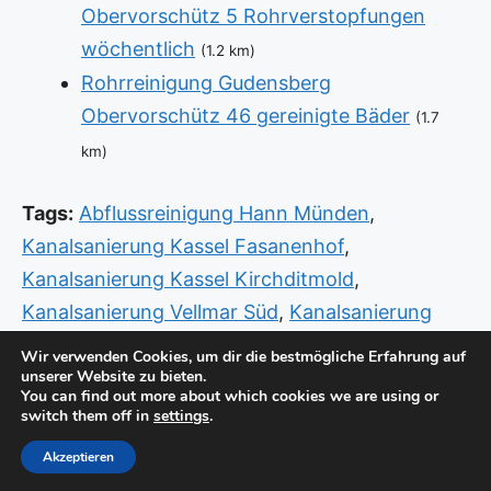
Obervorschütz 5 Rohrverstopfungen
wöchentlich
(1.2 km)
Rohrreinigung Gudensberg
Obervorschütz 46 gereinigte Bäder
(1.7
km)
Tags:
Abflussreinigung Hann Münden
,
Kanalsanierung Kassel Fasanenhof
,
Kanalsanierung Kassel Kirchditmold
,
Kanalsanierung Vellmar Süd
,
Kanalsanierung
Warburg
,
Rohrreinigung Hann Münden
,
Sanitär
Wir verwenden Cookies, um dir die bestmögliche Erfahrung auf
unserer Website zu bieten.
Fritzlar
,
Sanitär Homberg Efze Rudolphshausen
,
You can find out more about which cookies we are using or
Sanitär Notdienst Kassel Wilhelmshöhe
,
Sanitär
switch them off in
settings
.
Notdienst Warburg
Akzeptieren
© Copyright 2026 -
Standorte
-
Impressum / Datenschutz