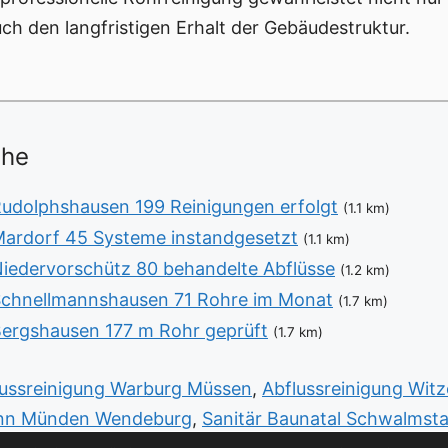
h den langfristigen Erhalt der Gebäudestruktur.
ähe
udolphshausen 199 Reinigungen erfolgt
(1.1 km)
ardorf 45 Systeme instandgesetzt
(1.1 km)
iedervorschütz 80 behandelte Abflüsse
(1.2 km)
Schnellmannshausen 71 Rohre im Monat
(1.7 km)
ergshausen 177 m Rohr geprüft
(1.7 km)
lussreinigung Warburg Müssen
,
Abflussreinigung Wit
ann Münden Wendeburg
,
Sanitär Baunatal Schwalmst