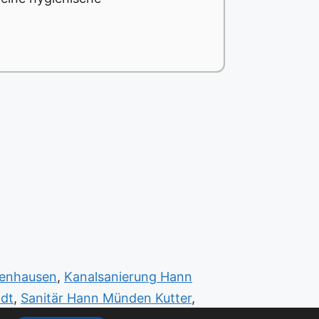
zenhausen
,
Kanalsanierung Hann
adt
,
Sanitär Hann Münden Kutter
,