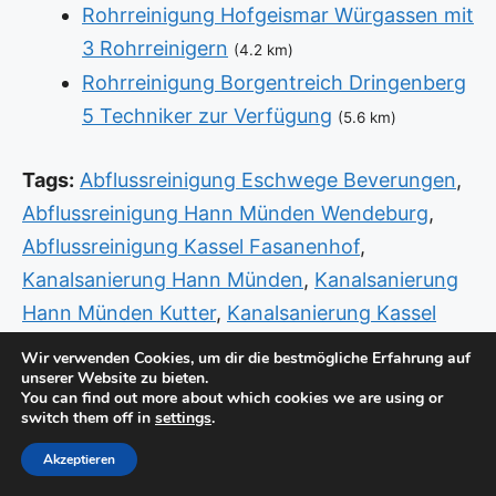
Rohrreinigung Hofgeismar Würgassen mit
3 Rohrreinigern
(4.2 km)
Rohrreinigung Borgentreich Dringenberg
5 Techniker zur Verfügung
(5.6 km)
Tags:
Abflussreinigung Eschwege Beverungen
,
Abflussreinigung Hann Münden Wendeburg
,
Abflussreinigung Kassel Fasanenhof
,
Kanalsanierung Hann Münden
,
Kanalsanierung
Hann Münden Kutter
,
Kanalsanierung Kassel
Nord
,
Rohrreinigung Kassel Bettenhausen
,
Wir verwenden Cookies, um dir die bestmögliche Erfahrung auf
unserer Website zu bieten.
Sanitär Hofgeismar Würgassen
,
Sanitär
You can find out more about which cookies we are using or
Notdienst Kassel Bettenhausen
,
Sanitär
switch them off in
settings
.
Notdienst Kassel Wehlheiden
Akzeptieren
© Copyright 2026 -
Standorte
-
Impressum / Datenschutz